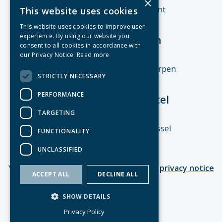
×
Nederkouter 124 - 9000 Gent
This website uses cookies
This website uses cookies to improve user
experience. By using our website you
Kantoor Antwerpen
consent to all cookies in accordance with
our Privacy Notice.
Read more
MeetDistrict The Link
Posthofbrug 6/8 - 2600 Antwerpen
STRICTLY NECESSARY
PERFORMANCE
Maatschappelijke zetel
TARGETING
Burotel
Congresstraat 35 - 1000 Brussel
FUNCTIONALITY
UNCLASSIFIED
YouConnect nv © 2026
disclaimer
privacy notice
ACCEPT ALL
DECLINE ALL
made by
SHOW DETAILS
Privacy Policy